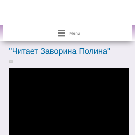
Menu
"Читает Заворина Полина"