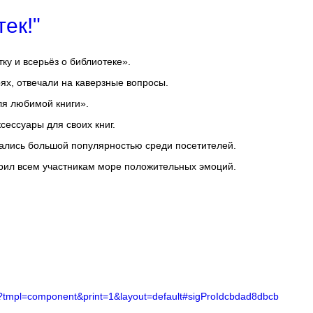
ек!"
ку и всерьёз о библиотеке».
ях, отвечали на каверзные вопросы.
ля любимой книги».
сессуары для своих книг.
вались большой популярностью среди посетителей.
рил всем участникам море положительных эмоций.
tek?tmpl=component&print=1&layout=default#sigProIdcbdad8dbcb